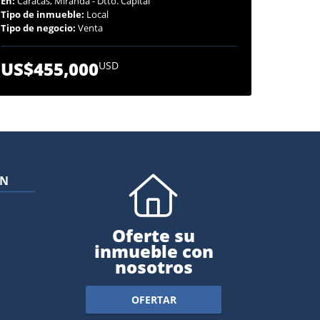
En:
Caracas, Miranda - Dtto. Capital
Tipo de inmueble:
Local
Tipo de negocio:
Venta
US$455,000
USD
ÓN
Oferte su
inmueble con
nosotros
OFERTAR