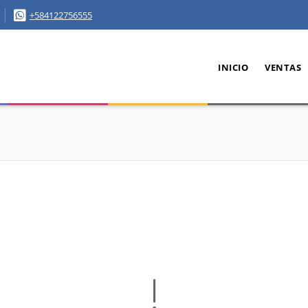
+584122756555
INICIO
VENTAS