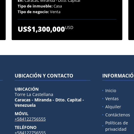
En:
Caracas, Miranda - Dtto. Capital
Tipo de inmueble:
Casa
Tipo de negocio:
Venta
US$1,300,000
USD
UBICACIÓN Y CONTACTO
INFORMACI
UBICACIÓN
Inicio
Torre La Castellana
Ventas
Caracas - Miranda - Dtto. Capital -
Venezuela
Alquiler
MÓVIL
Contáctenos
+584122756555
Políticas de
TELÉFONO
privacidad
+584122756555