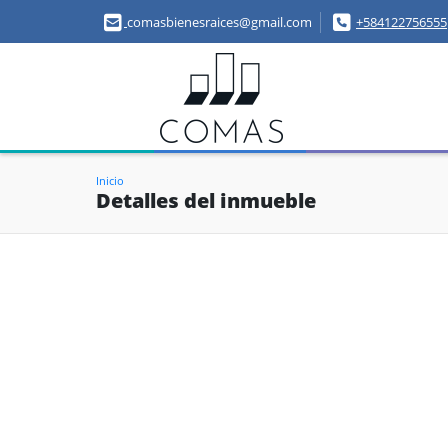
comasbienesraices@gmail.com
+584122756555
Inicio
Detalles del inmueble