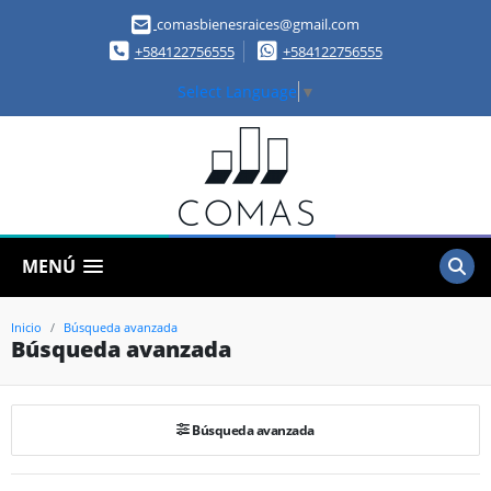
comasbienesraices@gmail.com
+584122756555
+584122756555
Select Language
▼
MENÚ
Inicio
Búsqueda avanzada
Búsqueda avanzada
Búsqueda avanzada