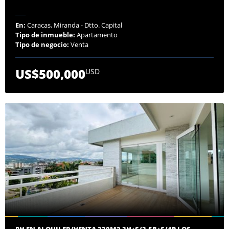
En:
Caracas, Miranda - Dtto. Capital
Tipo de inmueble:
Apartamento
Tipo de negocio:
Venta
US$500,000
USD
PH EN ALQUILER/VENTA 330M2 3H+S/3.5B+S/4P LOS