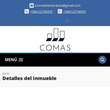
comasbienesraices@gmail.com
+584122756555
+584122756555
Select Language
▼
MENÚ
Inicio
Detalles del inmueble