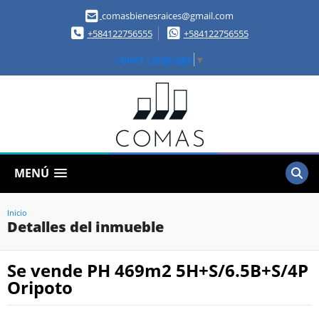
comasbienesraices@gmail.com
+584122756555
+584122756555
Select Language
▼
MENÚ
Inicio
Detalles del inmueble
Se vende PH 469m2 5H+S/6.5B+S/4P
Oripoto