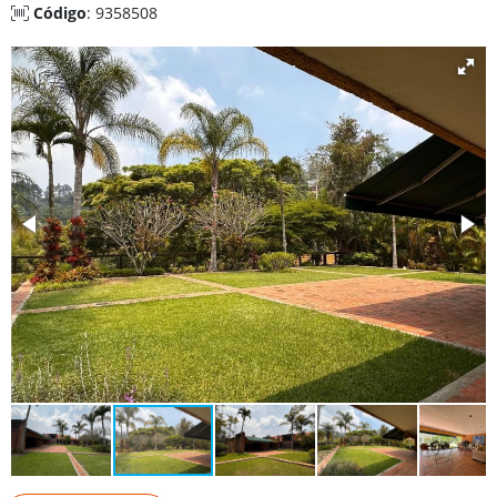
Código
: 9358508