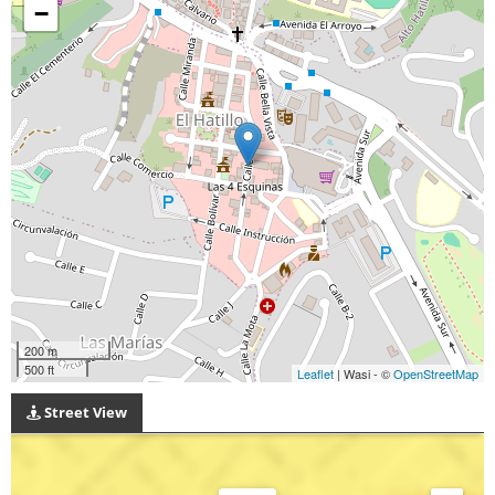
−
200 m
500 ft
Leaflet
| Wasi - ©
OpenStreetMap
Street View