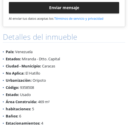
Enviar mensaje
Al enviar tus datos aceptas los
Términos de servicio y privacidad
Detalles del inmueble
País:
Venezuela
Estados:
Miranda - Dtto. Capital
Ciudad - Municipio:
Caracas
No Aplica:
El Hatillo
Urbanizaciòn:
Oripoto
Código:
9358508
Estado:
Usado
Área Construida:
469 m²
habitaciones:
5
Baños:
6
Estacionamientos:
4