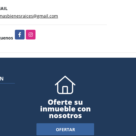
AIL
masbienesraices@gmail.com
Facebook
Instagram
guenos
ÓN
Oferte su
inmueble con
nosotros
OFERTAR