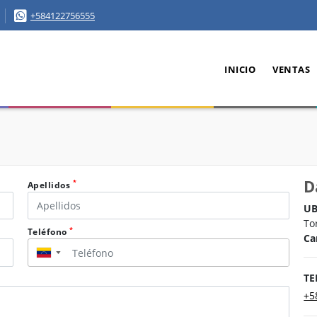
+584122756555
INICIO
VENTAS
D
*
Apellidos
UB
To
*
Teléfono
Ca
▼
TE
+5