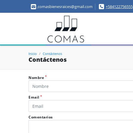
comasbienesraices@gmail.com
+584122756555
Inicio
Contáctenos
Contáctenos
*
Nombre
*
Email
Comentarios