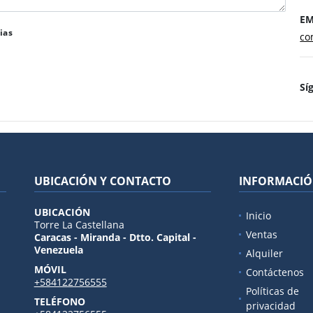
EM
ias
co
Sí
UBICACIÓN Y CONTACTO
INFORMACI
UBICACIÓN
Inicio
Torre La Castellana
Ventas
Caracas - Miranda - Dtto. Capital -
Venezuela
Alquiler
MÓVIL
Contáctenos
+584122756555
Políticas de
TELÉFONO
privacidad