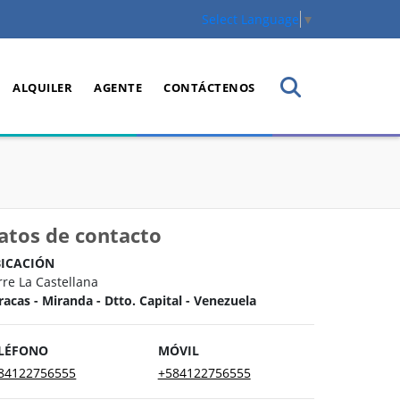
Select Language
▼
ALQUILER
AGENTE
CONTÁCTENOS
atos de contacto
ICACIÓN
rre La Castellana
racas - Miranda - Dtto. Capital - Venezuela
LÉFONO
MÓVIL
84122756555
+584122756555