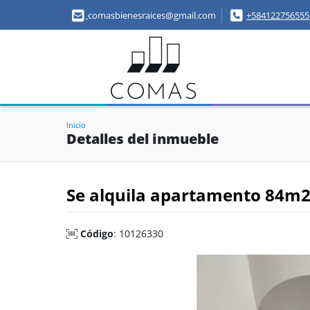
comasbienesraices@gmail.com
+584122756555
Inicio
Detalles del inmueble
Se alquila apartamento 84m
Código
: 10126330