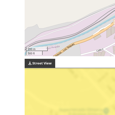
200 m
500 ft
Street View