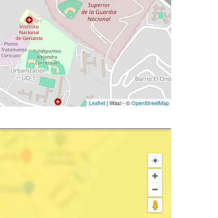
Leaflet
| Wasi - ©
OpenStreetMap