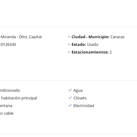
Miranda - Dtto. Capital
Ciudad - Municipio:
Caracas
10126330
Estado:
Usado
Estacionamientos:
2
ondicionado
Agua
 habitación principal
Clósets
entana
Electricidad
or cable