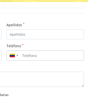
*
Apellidos
*
Teléfono
▼
iarias