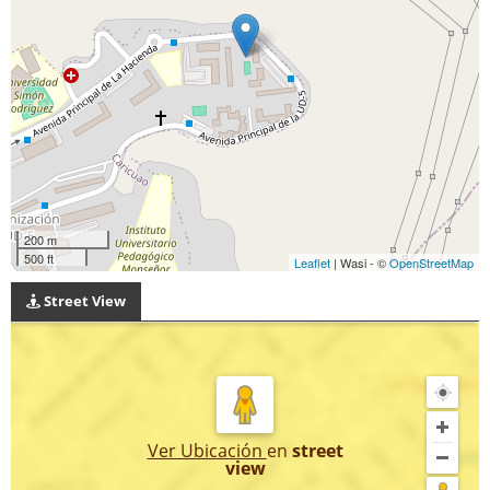
200 m
500 ft
Leaflet
| Wasi - ©
OpenStreetMap
Street View
Ver Ubicación
en
street
view