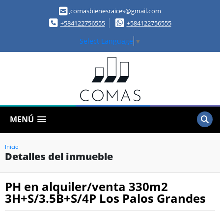
comasbienesraices@gmail.com
+584122756555
+584122756555
Select Language
▼
MENÚ
Inicio
Detalles del inmueble
PH en alquiler/venta 330m2
3H+S/3.5B+S/4P Los Palos Grandes