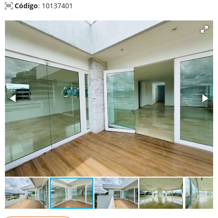
Código
: 10137401