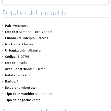
Detalles del inmueble
País:
Venezuela
Estados:
Miranda - Dtto. Capital
Ciudad - Municipio:
Caracas
No Aplica:
Chacao
Urbanizaciòn:
Altamira
Código:
8199798
Estado:
Usado
Área Construida:
1000 m²
habitaciones:
5
Baños:
7
Estacionamientos:
4
Tipo de inmueble:
Apartamento
Tipo de negocio:
Venta