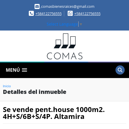
comasbienesraices@gmail.com
+584122756555
+584122756555
Select Language
▼
MENÚ
Inicio
Detalles del inmueble
Se vende pent.house 1000m2.
4H+S/6B+S/4P. Altamira