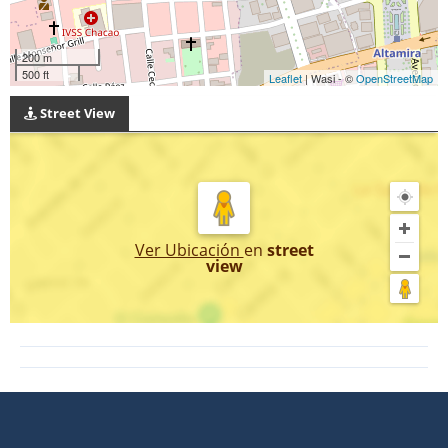
200 m
500 ft
Leaflet
| Wasi - ©
OpenStreetMap
Street View
Ver Ubicación
en
street
view