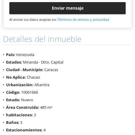
Enviar mensaje
Al enviar tus datos aceptas los
Términos de servicio y privacidad
Detalles del inmueble
País:
Venezuela
Estados:
Miranda - Dtto. Capital
Ciudad - Municipio:
Caracas
No Aplica:
Chacao
Urbanizaciòn:
Altamira
Código:
10061666
Estado:
Nuevo
Área Construida:
485 m²
habitaciones:
3
Baños:
3
Estacionamientos:
4