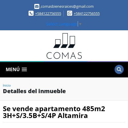
comasbienesraices@gmail.com
+584122756555
+584122756555
Select Language
▼
MENÚ
Inicio
Detalles del inmueble
Se vende apartamento 485m2
3H+S/3.5B+S/4P Altamira