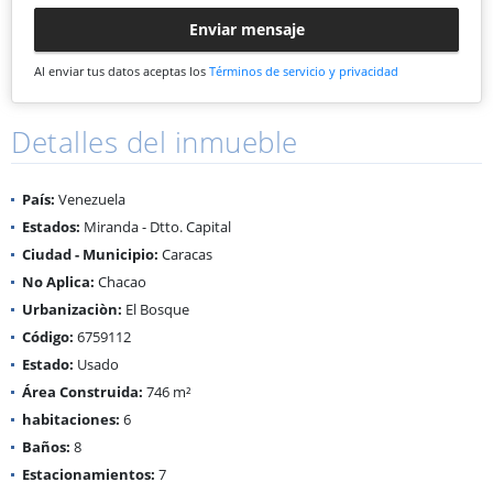
Enviar mensaje
Al enviar tus datos aceptas los
Términos de servicio y privacidad
Detalles del inmueble
País:
Venezuela
Estados:
Miranda - Dtto. Capital
Ciudad - Municipio:
Caracas
No Aplica:
Chacao
Urbanizaciòn:
El Bosque
Código:
6759112
Estado:
Usado
Área Construida:
746 m²
habitaciones:
6
Baños:
8
Estacionamientos:
7