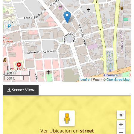
200 m
500 ft
Leaflet
| Wasi - ©
OpenStreetMap
Street View
Ver Ubicación
en
street