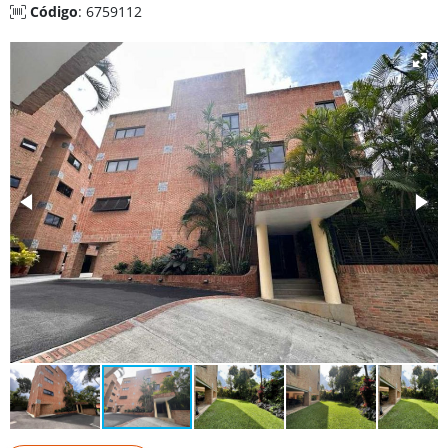
Código
: 6759112