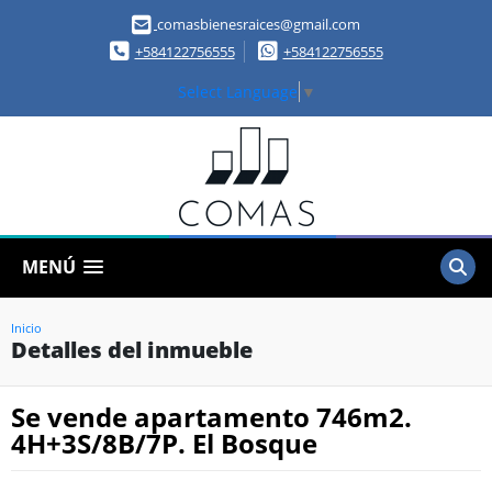
comasbienesraices@gmail.com
+584122756555
+584122756555
Select Language
▼
MENÚ
Inicio
Detalles del inmueble
Se vende apartamento 746m2.
4H+3S/8B/7P. El Bosque