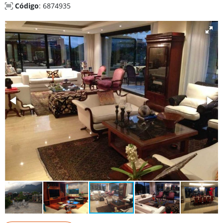
Código
: 6874935