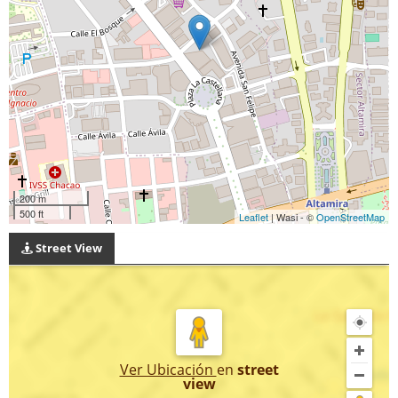
200 m
500 ft
Leaflet
| Wasi - ©
OpenStreetMap
Street View
Ver Ubicación
en
street
view