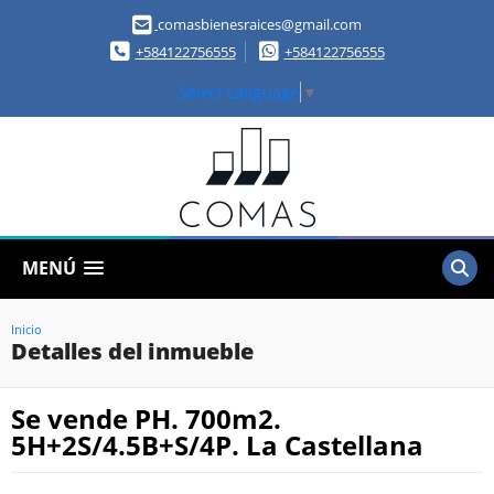
comasbienesraices@gmail.com
+584122756555
+584122756555
Select Language
▼
MENÚ
Inicio
Detalles del inmueble
Se vende PH. 700m2.
5H+2S/4.5B+S/4P. La Castellana