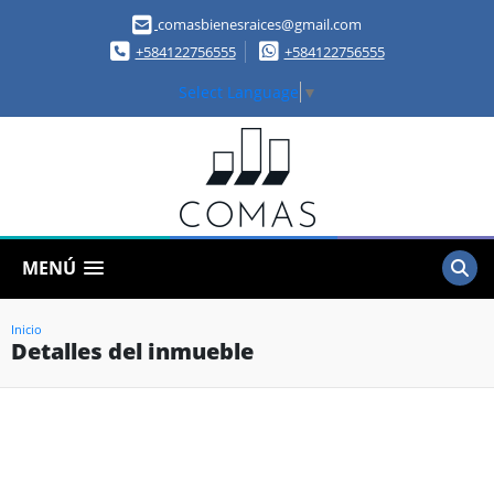
comasbienesraices@gmail.com
+584122756555
+584122756555
Select Language
▼
MENÚ
Inicio
Detalles del inmueble