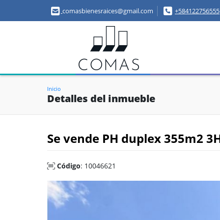
comasbienesraices@gmail.com
+584122756555
Inicio
Detalles del inmueble
Se vende PH duplex 355m2 3H
Código
: 10046621