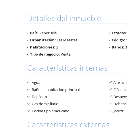
Detalles del inmueble
País:
Venezuela
Estados:
Urbanizaciòn:
Las Mesetas
Código:
habitaciones:
3
Baños:
3
Tipo de negocio:
Venta
Características internas
Agua
Aire ac
Baño en habitación principal
Clósets
Depósito
Despen
Gas domiciliario
Habitaci
Cocina tipo americano
Jacuzzi
Características externas