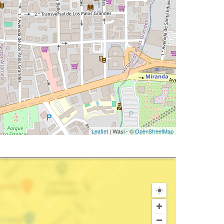
Leaflet
| Wasi - ©
OpenStreetMap