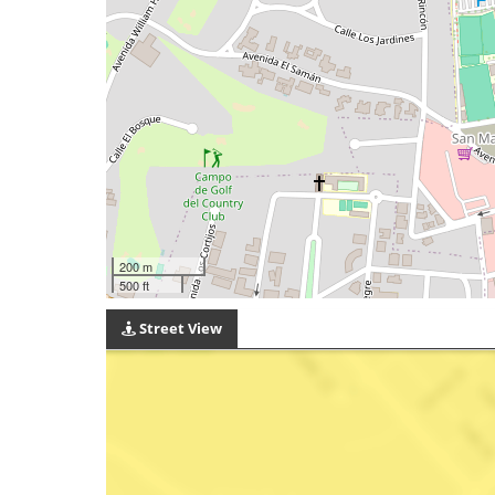
200 m
500 ft
Street View