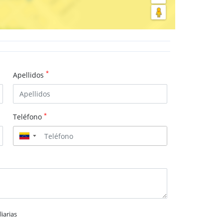
*
Apellidos
*
Teléfono
▼
iarias