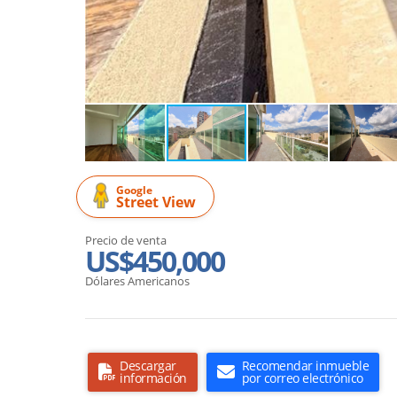
Google
Street View
Precio de venta
US$450,000
Dólares Americanos
Descargar
Recomendar inmueble
información
por correo electrónico