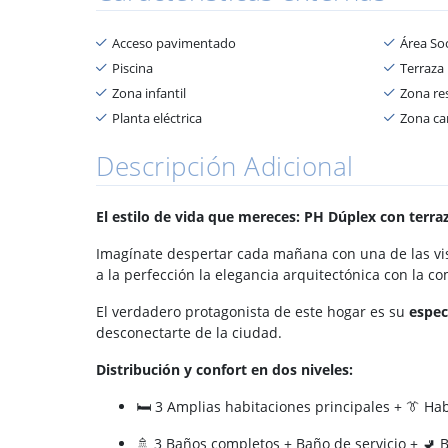
Acceso pavimentado
Área Soc
Piscina
Terraza
Zona infantil
Zona res
Planta eléctrica
Zona c
Descripción Adicional
El estilo de vida que mereces: PH Dúplex con terr
Imagínate despertar cada mañana con una de las vi
a la perfección la elegancia arquitectónica con la c
El verdadero protagonista de este hogar es su
espec
desconectarte de la ciudad.
Distribución y confort en dos niveles:
🛏️ 3 Amplias habitaciones principales + 👔 Hab
🚿 3 Baños completos + Baño de servicio + 🚽 B