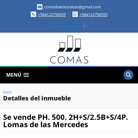
comasbienesraices@gmail.com
+584122756555
+584122756555
Select Language
▼
MENÚ
Inicio
Detalles del inmueble
Se vende PH. 500. 2H+S/2.5B+S/4P.
Lomas de las Mercedes