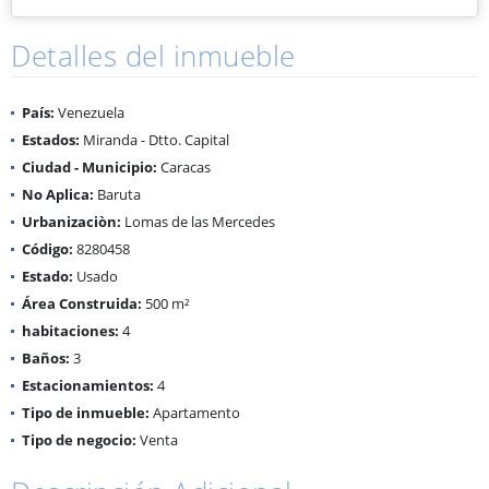
Detalles del inmueble
País:
Venezuela
Estados:
Miranda - Dtto. Capital
Ciudad - Municipio:
Caracas
No Aplica:
Baruta
Urbanizaciòn:
Lomas de las Mercedes
Código:
8280458
Estado:
Usado
Área Construida:
500 m²
habitaciones:
4
Baños:
3
Estacionamientos:
4
Tipo de inmueble:
Apartamento
Tipo de negocio:
Venta