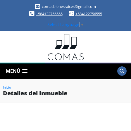
comasbienesraices@gmail.com
+584122756555
+584122756555
Select Language
▼
MENÚ
Inicio
Detalles del inmueble