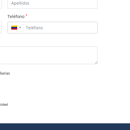
*
Teléfono
▼
iarias
acidad