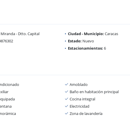
Miranda - Dtto. Capital
Ciudad - Municipio:
Caracas
9876302
Estado:
Nuevo
Estacionamientos:
6
ondicionado
Amoblado
iliar
Baño en habitación principal
equipada
Cocina integral
entana
Electricidad
anorámica
Zona de lavandería