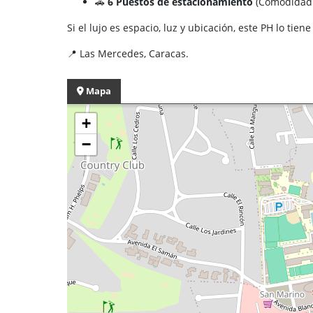
🚗
6 Puestos de estacionamiento
(Comodidad a
Si el lujo es espacio, luz y ubicación, este PH lo tie
📍 Las Mercedes, Caracas.
Mapa
+
−