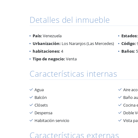
Detalles del inmueble
País:
Venezuela
Estados:
Urbanizaciòn:
Los Naranjos (Las Mercedes)
Código:
habitaciones:
4
Baños:
5
Tipo de negocio:
Venta
Características internas
Agua
Aire ac
Balcón
Baño aux
Clósets
Cocina 
Despensa
Doble V
Habitación servicio
Vista p
Características externas