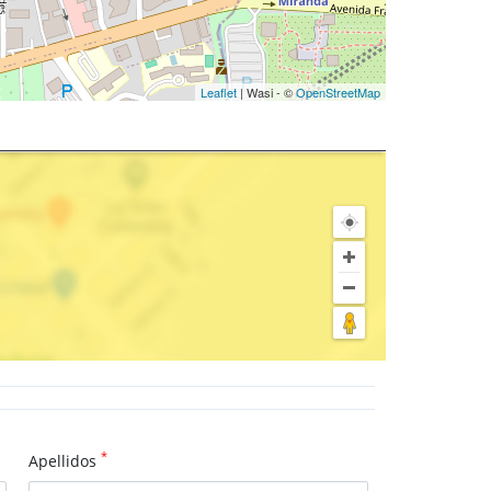
Leaflet
| Wasi - ©
OpenStreetMap
*
Apellidos