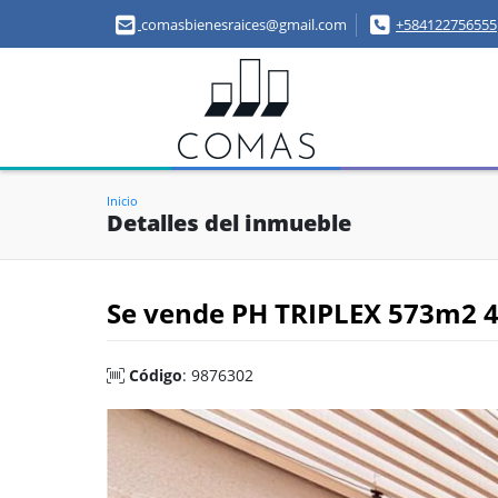
comasbienesraices@gmail.com
+584122756555
Inicio
Detalles del inmueble
Se vende PH TRIPLEX 573m2 4
Código
: 9876302