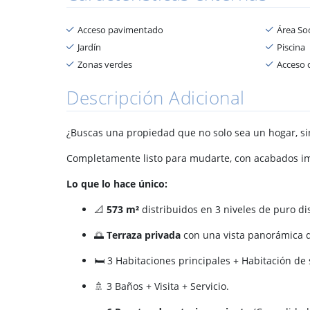
Acceso pavimentado
Área Soc
Jardín
Piscina
Zonas verdes
Acceso c
Descripción Adicional
¿Buscas una propiedad que no solo sea un hogar, si
Completamente listo para mudarte, con acabados imp
Lo que lo hace único:
📐
573 m²
distribuidos en 3 niveles de puro di
🌅
Terraza privada
con una vista panorámica q
🛏️ 3 Habitaciones principales + Habitación de 
🚿 3 Baños + Visita + Servicio.