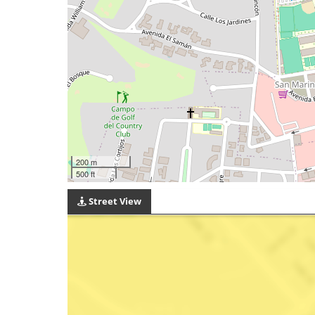
200 m
500 ft
Street View