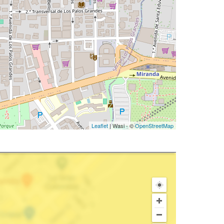
Leaflet
| Wasi - ©
OpenStreetMap