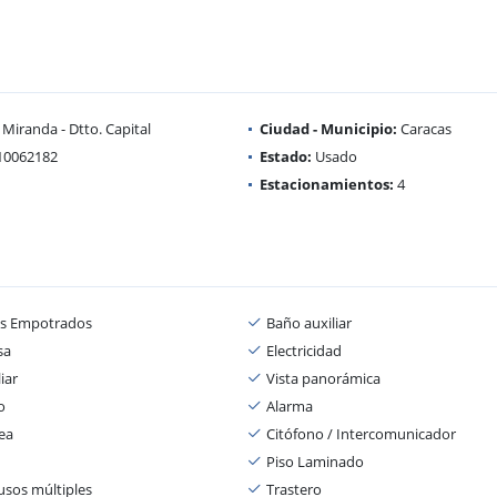
Miranda - Dtto. Capital
Ciudad - Municipio:
Caracas
10062182
Estado:
Usado
Estacionamientos:
4
os Empotrados
Baño auxiliar
sa
Electricidad
iar
Vista panorámica
o
Alarma
ea
Citófono / Intercomunicador
Piso Laminado
usos múltiples
Trastero