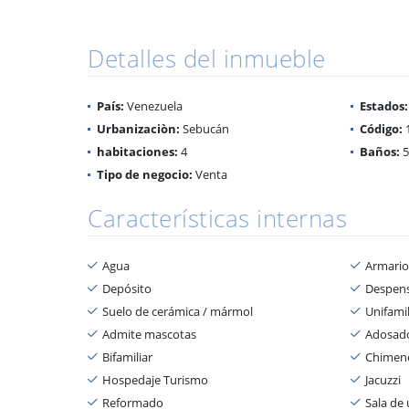
Detalles del inmueble
País:
Venezuela
Estados:
Urbanizaciòn:
Sebucán
Código:
habitaciones:
4
Baños:
5
Tipo de negocio:
Venta
Características internas
Agua
Armari
Depósito
Despen
Suelo de cerámica / mármol
Unifamil
Admite mascotas
Adosad
Bifamiliar
Chimen
Hospedaje Turismo
Jacuzzi
Reformado
Sala de 