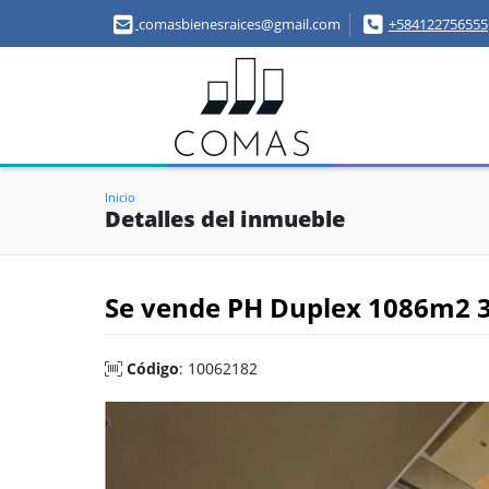
comasbienesraices@gmail.com
+584122756555
Inicio
Detalles del inmueble
Se vende PH Duplex 1086m2 
Código
: 10062182