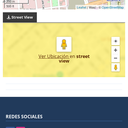
200 m
500 ft
Leaflet
| Wasi - ©
OpenStreetMap
Street View
Ver Ubicación
en
street
view
REDES SOCIALES