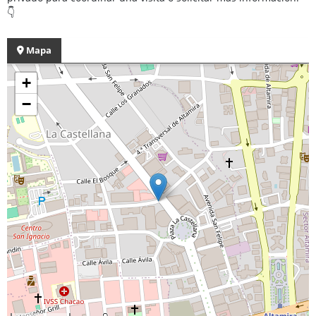
👇
Mapa
+
−