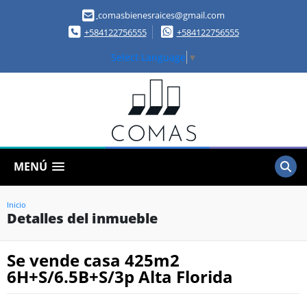
comasbienesraices@gmail.com
+584122756555
+584122756555
Select Language
▼
MENÚ
Inicio
Detalles del inmueble
Se vende casa 425m2
6H+S/6.5B+S/3p Alta Florida