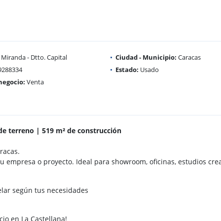
Miranda - Dtto. Capital
Ciudad - Municipio:
Caracas
9288334
Estado:
Usado
negocio:
Venta
de terreno | 519 m² de construcción
racas.
 empresa o proyecto. Ideal para showroom, oficinas, estudios creat
elar según tus necesidades
io en La Castellana!