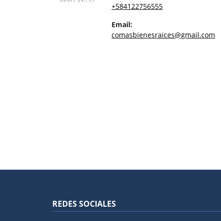
+584122756555
Email:
comasbienesraices@gmail.com
REDES SOCIALES