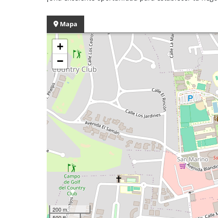
Mapa
+
−
200 m
500 ft