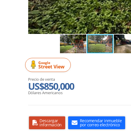
Google
Street View
Precio de venta
US$850,000
Dólares Americanos
Descargar
Recomendar inmueble
información
por correo electrónico