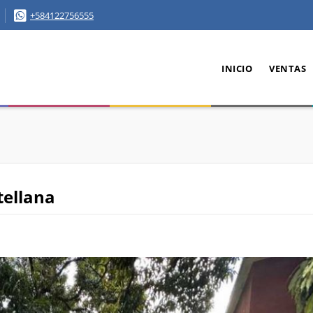
+584122756555
INICIO
VENTAS
tellana