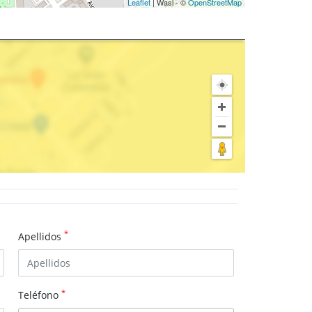
Leaflet
| Wasi - ©
OpenStreetMap
*
Apellidos
*
Teléfono