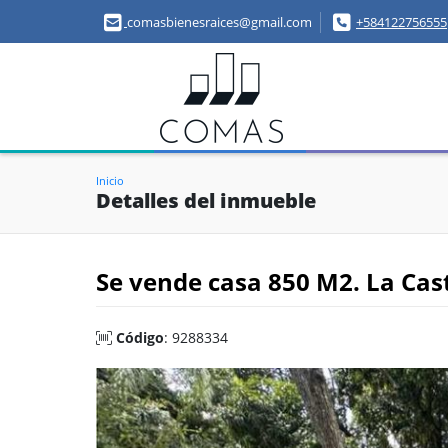
comasbienesraices@gmail.com
+584122756555
Inicio
Detalles del inmueble
Se vende casa 850 M2. La Cas
Código
: 9288334