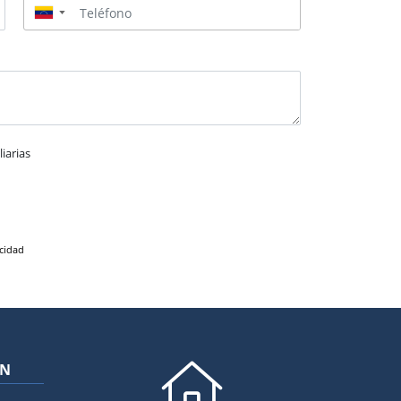
▼
iarias
acidad
ÓN