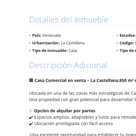
Detalles del inmueble
País:
Venezuela
Estados:
Urbanizaciòn:
La Castellana
Código:
Tipo de inmueble:
Casa
Tipo de 
Descripción Adicional
🏢
Casa Comercial en venta – La Castellana.850 m² 
Ubicada en una de las zonas más estratégicas de Ca
Una propiedad con gran potencial para desarrollar tu
✨
Opción de alquilar por partes
✔️ Espacios amplios, adaptables y listos para remod
✔️ Ubicación privilegiada con fácil acceso
¡Una excelente oportunidad para establecer tu negoc