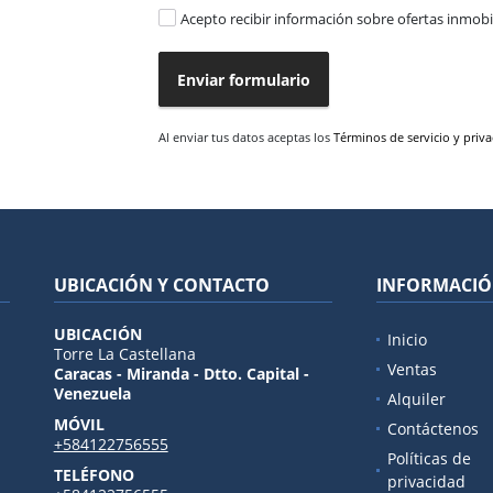
Acepto recibir información sobre ofertas inmobil
Enviar formulario
Al enviar tus datos aceptas los
Términos de servicio y priv
UBICACIÓN Y CONTACTO
INFORMACI
UBICACIÓN
Inicio
Torre La Castellana
Ventas
Caracas - Miranda - Dtto. Capital -
Venezuela
Alquiler
MÓVIL
Contáctenos
+584122756555
Políticas de
TELÉFONO
privacidad