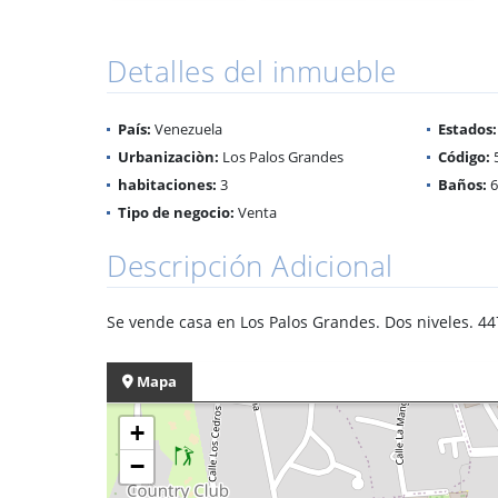
Detalles del inmueble
País:
Venezuela
Estados:
Urbanizaciòn:
Los Palos Grandes
Código:
habitaciones:
3
Baños:
6
Tipo de negocio:
Venta
Descripción Adicional
Se vende casa en Los Palos Grandes. Dos niveles. 44
Mapa
+
−