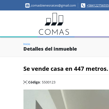
comasbienesraices@gmail.com
+584122756555
Inicio
Detalles del inmueble
Se vende casa en 447 metros.
Código
: 5500123