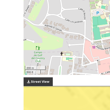
200 m
500 ft
Street View