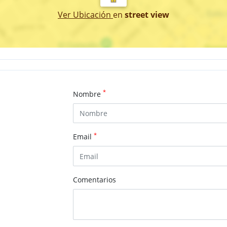
Ver Ubicación
en
street view
*
Nombre
*
Email
Comentarios