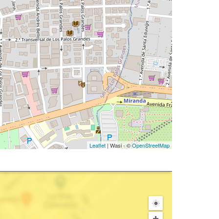
Leaflet
| Wasi - ©
OpenStreetMap