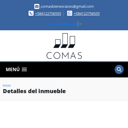
comasbienesraices@gmail.com
+584122756555
+584122756555
Select Language
▼
MENÚ
Inicio
Detalles del inmueble