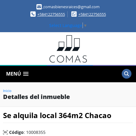
comasbienesraices@gmail.com
+584122756555
+584122756555
Select Language
▼
MENÚ
Inicio
Detalles del inmueble
Se alquila local 364m2 Chacao
Código
: 10008355