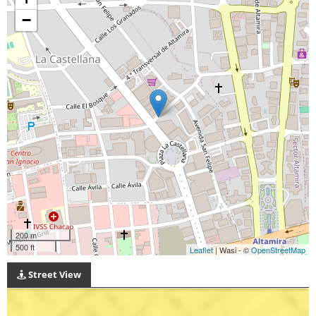
−
200 m
500 ft
Leaflet
| Wasi - ©
OpenStreetMap
Street View