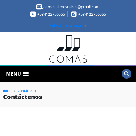
comasbienesraices@gmail.com
+584122756555
+584122756555
Select Language
▼
MENÚ
Inicio
Contáctenos
Contáctenos