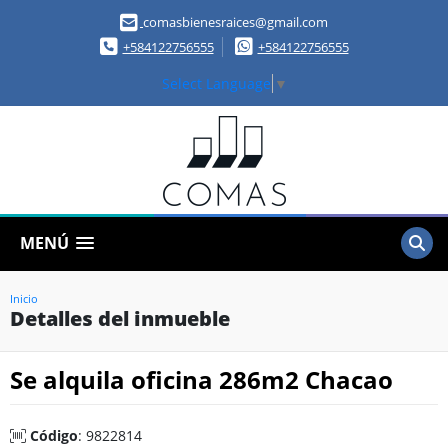
comasbienesraices@gmail.com
+584122756555
+584122756555
Select Language
▼
MENÚ
Inicio
Detalles del inmueble
Se alquila oficina 286m2 Chacao
Código
: 9822814