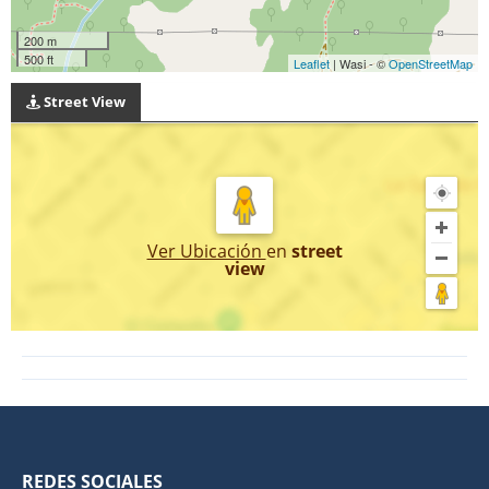
200 m
500 ft
Leaflet
| Wasi - ©
OpenStreetMap
Street View
Ver Ubicación
en
street
view
REDES SOCIALES