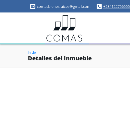
comasbienesraices@gmail.com
+584122756555
Inicio
Detalles del inmueble