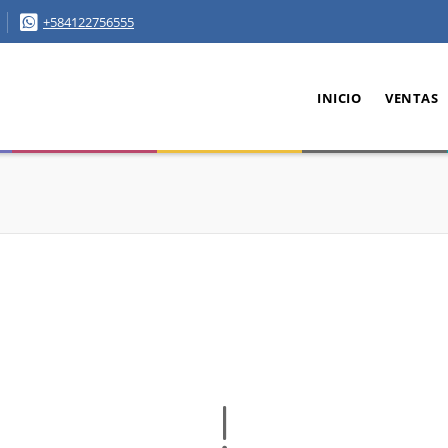
+584122756555
INICIO
VENTAS