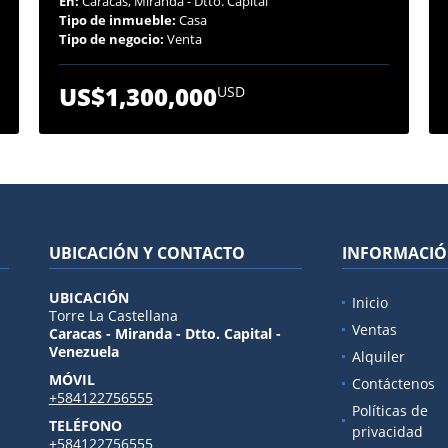
En:
Caracas, Miranda - Dtto. Capital
Tipo de inmueble:
Casa
Tipo de negocio:
Venta
US$1,300,000
USD
UBICACIÓN Y CONTACTO
INFORMACI
UBICACIÓN
Inicio
Torre La Castellana
Ventas
Caracas - Miranda - Dtto. Capital -
Venezuela
Alquiler
MÓVIL
Contáctenos
+584122756555
Políticas de
TELÉFONO
privacidad
+584122756555