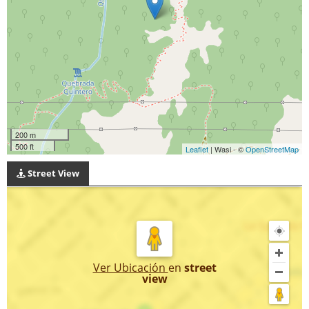
200 m
500 ft
Leaflet
| Wasi - ©
OpenStreetMap
Street View
Ver Ubicación
en
street
view