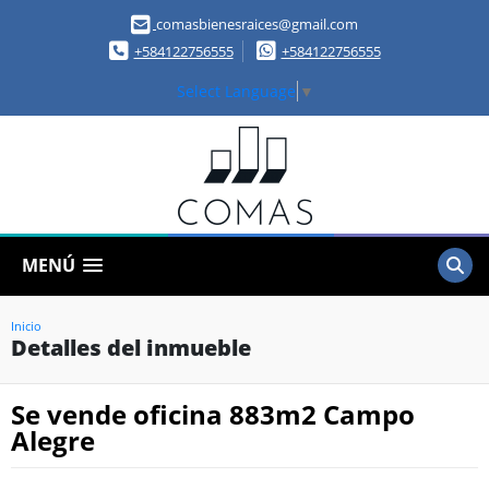
comasbienesraices@gmail.com
+584122756555
+584122756555
Select Language
▼
MENÚ
Inicio
Detalles del inmueble
Se vende oficina 883m2 Campo
Alegre