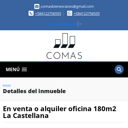
comasbienesraices@gmail.com
+584122756555
+584122756555
Select Language
▼
MENÚ
Inicio
Detalles del inmueble
En venta o alquiler oficina 180m2
La Castellana