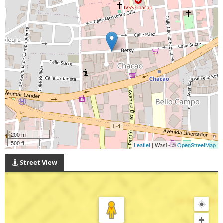
200 m
500 ft
Leaflet
| Wasi - ©
OpenStreetMap
Street View