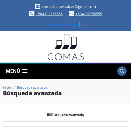
comasbienesraices@gmail.com
+584122756555
+584122756555
Select Language
▼
MENÚ
Inicio
Búsqueda avanzada
Búsqueda avanzada
Búsqueda avanzada