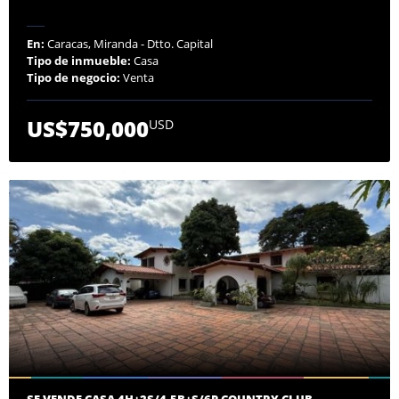
En:
Caracas, Miranda - Dtto. Capital
Tipo de inmueble:
Casa
Tipo de negocio:
Venta
US$750,000
USD
SE VENDE CASA 4H+2S/4.5B+S/6P COUNTRY CLUB