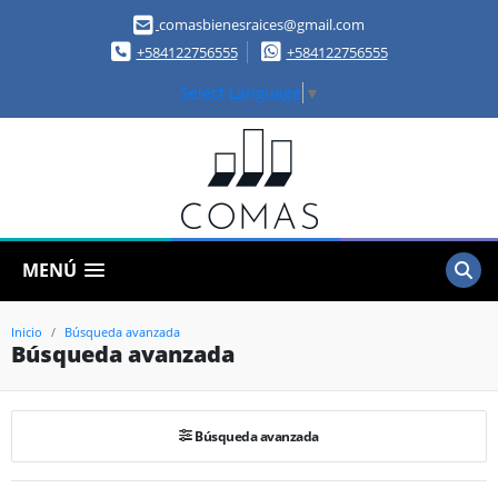
comasbienesraices@gmail.com
+584122756555
+584122756555
Select Language
▼
MENÚ
Inicio
Búsqueda avanzada
Búsqueda avanzada
Búsqueda avanzada