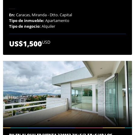
En:
Caracas, Miranda - Dtto. Capital
Tipo de inmueble:
Apartamento
Tipo de negocio:
Alquiler
US$1,500
USD
PH EN ALQUILER/VENTA 330M2 3H+S/3.5B+S/4P LOS