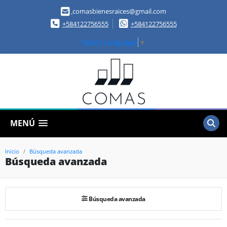
comasbienesraices@gmail.com
+584122756555
+584122756555
Select Language
▼
MENÚ
Inicio
Búsqueda avanzada
Búsqueda avanzada
Búsqueda avanzada