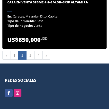
CASA EN VENTA 530M2 4H+S/4.5B+S/3P ALTAMIRA
En:
Caracas, Miranda - Dtto. Capital
Tipo de inmueble:
Casa
Tipo de negocio:
Venta
US$850,000
USD
Anterior
Siguiente
«
1
2
3
4
»
REDES SOCIALES
Facebook
Instagram