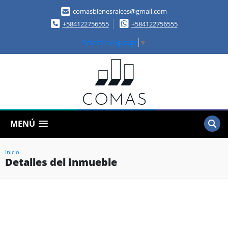
comasbienesraices@gmail.com
+584122756555
+584122756555
Select Language
▼
MENÚ
Inicio
Detalles del inmueble