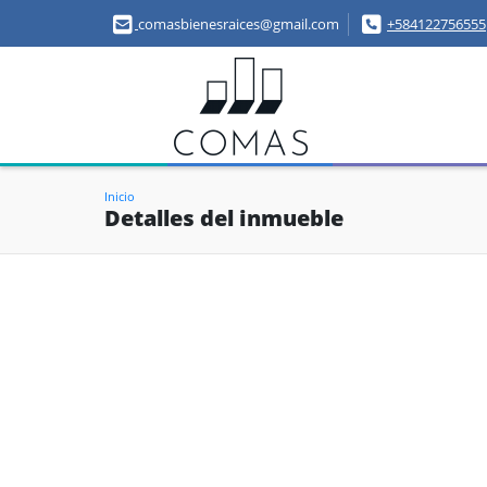
comasbienesraices@gmail.com
+584122756555
Inicio
Detalles del inmueble