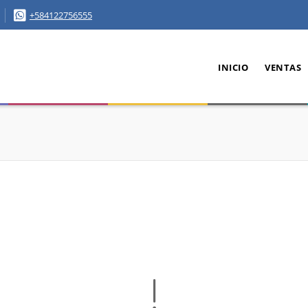
+584122756555
INICIO
VENTAS