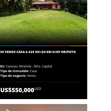
SE VENDE CASA 4.325 6H+2S/6B+S/6P ORIPOTO
En:
Caracas, Miranda - Dtto. Capital
Tipo de inmueble:
Casa
Tipo de negocio:
Venta
US$550,000
USD