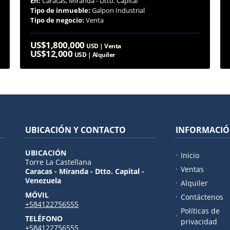
En:
Caracas, Miranda - Dtto. Capital
Tipo de inmueble:
Galpon Industrial
Tipo de negocio:
Venta
US$1,800,000
USD | Venta
US$12,000
USD | Alquiler
UBICACIÓN Y CONTACTO
INFORMACI
UBICACIÓN
Inicio
Torre La Castellana
Ventas
Caracas - Miranda - Dtto. Capital -
Venezuela
Alquiler
MÓVIL
Contáctenos
+584122756555
Políticas de
TELÉFONO
privacidad
+584122756555