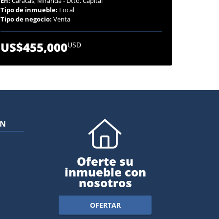
En:
Caracas, Miranda - Dtto. Capital
Tipo de inmueble:
Local
Tipo de negocio:
Venta
US$455,000
USD
ÓN
Oferte su
inmueble con
nosotros
OFERTAR