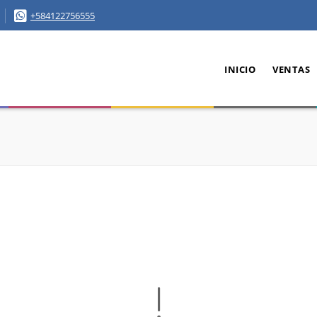
+584122756555
INICIO
VENTAS