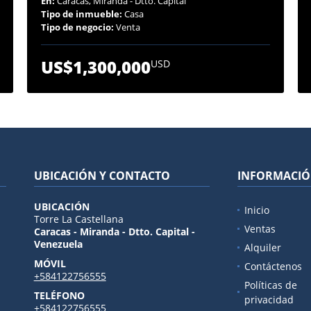
En:
Caracas, Miranda - Dtto. Capital
Tipo de inmueble:
Casa
Tipo de negocio:
Venta
US$1,300,000
USD
UBICACIÓN Y CONTACTO
INFORMACI
UBICACIÓN
Inicio
Torre La Castellana
Ventas
Caracas - Miranda - Dtto. Capital -
Venezuela
Alquiler
MÓVIL
Contáctenos
+584122756555
Políticas de
TELÉFONO
privacidad
+584122756555