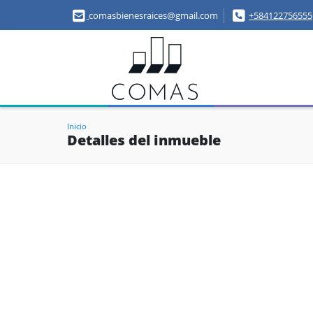
comasbienesraices@gmail.com
+584122756555
Inicio
Detalles del inmueble