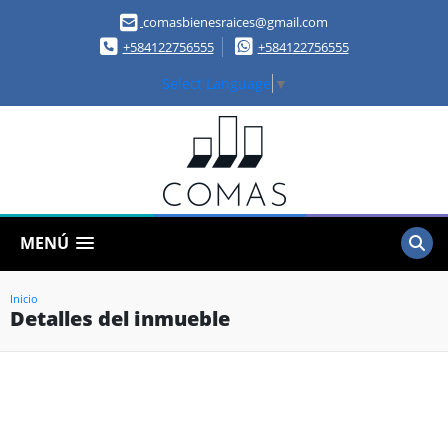
comasbienesraices@gmail.com
+584122756555
+584122756555
Select Language
▼
MENÚ
Inicio
Detalles del inmueble