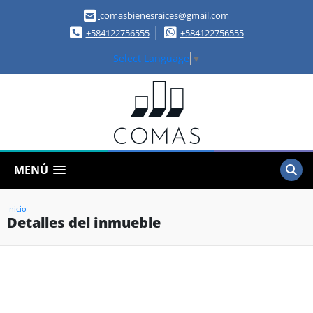
comasbienesraices@gmail.com
+584122756555
+584122756555
Select Language
▼
MENÚ
Inicio
Detalles del inmueble