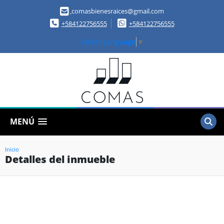
comasbienesraices@gmail.com
+584122756555
+584122756555
Select Language
▼
MENÚ
Inicio
Detalles del inmueble