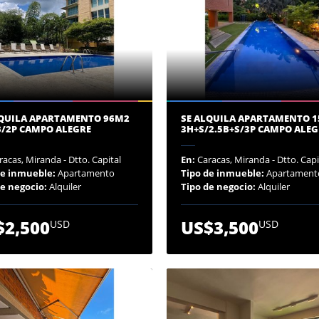
LQUILA APARTAMENTO 96M2
SE ALQUILA APARTAMENTO 
B/2P CAMPO ALEGRE
3H+S/2.5B+S/3P CAMPO ALEG
acas, Miranda - Dtto. Capital
En:
Caracas, Miranda - Dtto. Capi
de inmueble:
Apartamento
Tipo de inmueble:
Apartament
de negocio:
Alquiler
Tipo de negocio:
Alquiler
$2,500
US$3,500
USD
USD